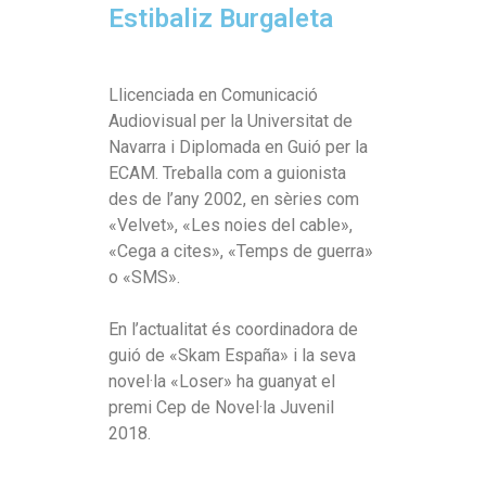
Estibaliz Burgaleta
Llicenciada en Comunicació
Audiovisual per la Universitat de
Navarra i Diplomada en Guió per la
ECAM. Treballa com a guionista
des de l’any 2002, en sèries com
«Velvet», «Les noies del cable»,
«Cega a cites», «Temps de guerra»
o «SMS».
En l’actualitat és coordinadora de
guió de «Skam España» i la seva
novel·la «Loser» ha guanyat el
premi Cep de Novel·la Juvenil
2018.