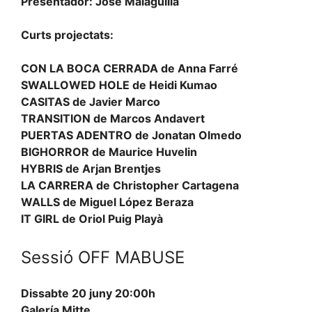
Presentador: Jose Malaguilla
Curts projectats:
CON LA BOCA CERRADA
de Anna Farré
SWALLOWED HOLE
de Heidi Kumao
CASITAS
de Javier Marco
TRANSITION
de Marcos Andavert
PUERTAS ADENTRO
de Jonatan Olmedo
BIGHORROR
de Maurice Huvelin
HYBRIS
de Arjan Brentjes
LA CARRERA
de Christopher Cartagena
WALLS
de Miguel López Beraza
IT GIRL
de Oriol Puig Playà
Sessió OFF MABUSE
Dissabte 20 juny 20:00h
Galería Mitte