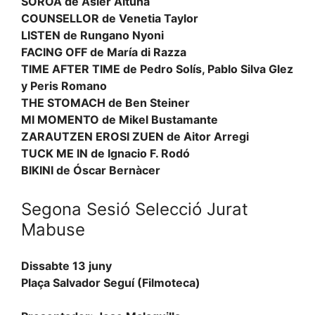
SOROA
de Asier Altuna
COUNSELLOR
de Venetia Taylor
LISTEN
de Rungano Nyoni
FACING OFF
de María di Razza
TIME AFTER TIME
de Pedro Solís, Pablo Silva Glez
y Peris Romano
THE STOMACH
de Ben Steiner
MI MOMENTO
de Mikel Bustamante
ZARAUTZEN EROSI ZUEN
de Aitor Arregi
TUCK ME IN
de Ignacio F. Rodó
BIKINI
de Óscar Bernàcer
Segona Sesió Selecció Jurat
Mabuse
Dissabte 13 juny
Plaça Salvador Seguí (Filmoteca)