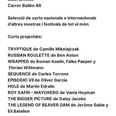
Carrer Bailén 86
Selecció de curts nacionals e internacionals
d’altres mostras i festivals de tot el món.
Curts projectats:
TRYPTIQUE
de Camille Mikolajczak
RUSSIAN ROULETTE
de Ben Aston
WRAPPED
de Roman Kaelin, Falko Paeper y
Florian Wittmann
SEQUENCE
de Carles Torrens
EPISODIO VII
de Oliver García
HOLE
de Martin Edralin
ROY KAFRI – MAYOKERO
de Vania Heyman
THE BIGGER PICTURE
de Daisy Jacobs
THE LEGEND OF BEAVER DAM
de Jerôme Sable y
Eli Batalion