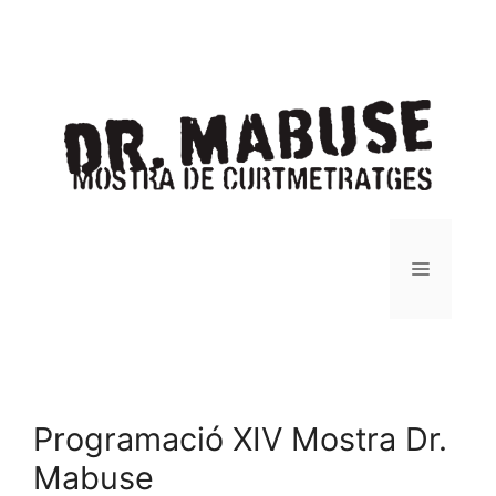
Vés
al
contingut
Saltar
al
contingut
Menú
Programació XIV Mostra Dr.
Mabuse