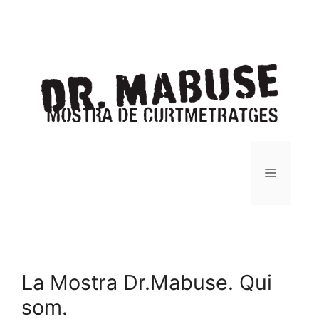
Vés
al
contingut
Saltar
al
contingut
Menú
La Mostra Dr.Mabuse. Qui
som.